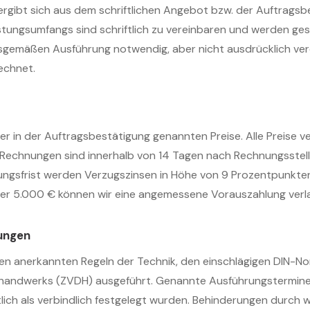
ergibt sich aus dem schriftlichen Angebot bzw. der Auftrags
tungsumfangs sind schriftlich zu vereinbaren und werden ge
gsgemäßen Ausführung notwendig, aber nicht ausdrücklich ver
echnet.
r in der Auftragsbestätigung genannten Preise. Alle Preise v
 Rechnungen sind innerhalb von 14 Tagen nach Rechnungsstel
lungsfrist werden Verzugszinsen in Höhe von 9 Prozentpunkte
ber 5.000 € können wir eine angemessene Vorauszahlung verl
tungen
n anerkannten Regeln der Technik, den einschlägigen DIN-No
ndwerks (ZVDH) ausgeführt. Genannte Ausführungstermine s
ftlich als verbindlich festgelegt wurden. Behinderungen durch