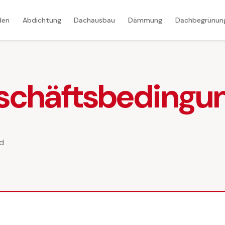
den
Abdichtung
Dachausbau
Dämmung
Dachbegrünun
schäftsbedingu
nd