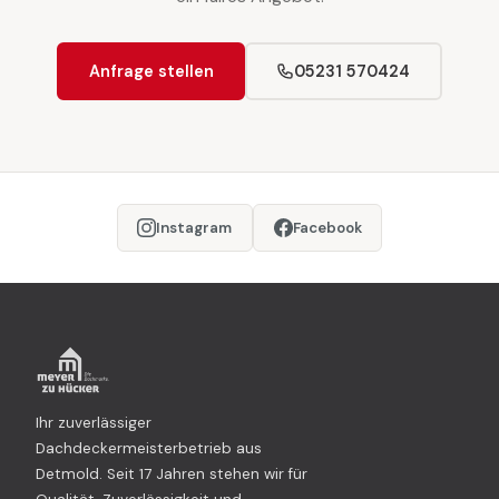
Anfrage stellen
05231 570424
Instagram
Facebook
Ihr zuverlässiger
Dachdeckermeisterbetrieb aus
Detmold. Seit 17 Jahren stehen wir für