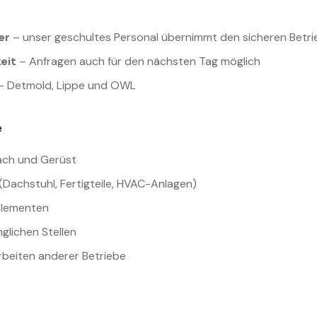
er
– unser geschultes Personal übernimmt den sicheren Betri
eit
– Anfragen auch für den nächsten Tag möglich
– Detmold, Lippe und OWL
e
Dach und Gerüst
(Dachstuhl, Fertigteile, HVAC-Anlagen)
elementen
glichen Stellen
beiten anderer Betriebe