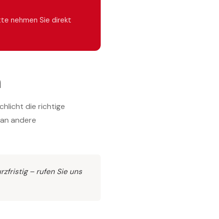
tte nehmen Sie direkt
n
licht die richtige
 an andere
zfristig – rufen Sie uns