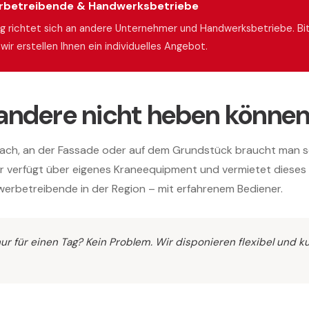
rbetreibende & Handwerksbetriebe
g richtet sich an andere Unternehmer und Handwerksbetriebe. Bi
wir erstellen Ihnen ein individuelles Angebot.
andere nicht heben könne
Dach, an der Fassade oder auf dem Grundstück braucht man sch
r verfügt über eigenes Kraneequipment und vermietet dieses
rbetreibende in der Region – mit erfahrenem Bediener.
r für einen Tag? Kein Problem. Wir disponieren flexibel und kur