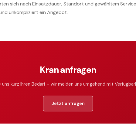
chten sich nach Einsatzdauer, Standort und gewähltem Service.
l und unkompliziert ein Angebot.
 GANZE TEAM
HOCH HINAUS – MIT SICHER
Kran anfragen
 uns kurz Ihren Bedarf – wir melden uns umgehend mit Verfügbark
Jetzt anfragen