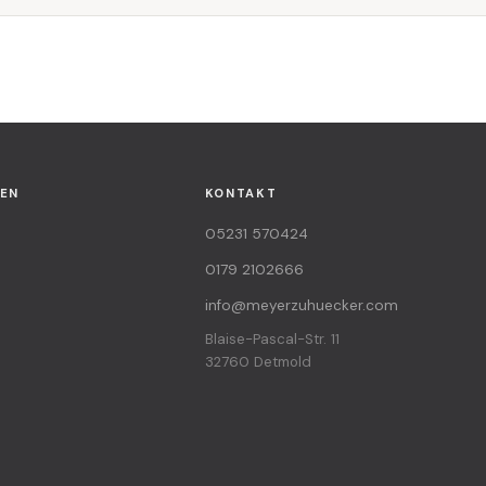
EN
KONTAKT
05231 570424
0179 2102666
info@meyerzuhuecker.com
Blaise-Pascal-Str. 11
32760 Detmold